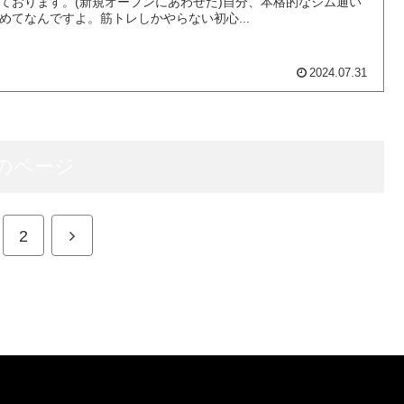
ております。(新規オープンにあわせた)自分、本格的なジム通い
めてなんですよ。筋トレしかやらない初心...
2024.07.31
のページ
次
2
へ