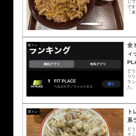
じで
です
「未
全
筋トレ
ィ
PL
どう
リリ
ラン
た。
ト
筋トレ
系
どう
そこ