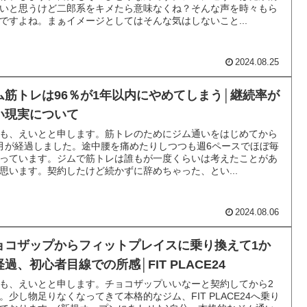
いと思うけど二郎系をキメたら意味なくね？そんな声を時々もら
ですよね。まぁイメージとしてはそんな気はしないこと...
2024.08.25
ム筋トレは96％が1年以内にやめてしまう│継続率が
い現実について
も、えいとと申します。筋トレのためにジム通いをはじめてから
月が経過しました。途中腰を痛めたりしつつも週6ペースでほぼ毎
っています。ジムで筋トレは誰もが一度くらいは考えたことがあ
思います。契約したけど続かずに辞めちゃった、とい...
2024.08.06
ョコザップからフィットプレイスに乗り換えて1か
経過、初心者目線での所感│FIT PLACE24
も、えいとと申します。チョコザップいいなーと契約してから2
。少し物足りなくなってきて本格的なジム、FIT PLACE24へ乗り