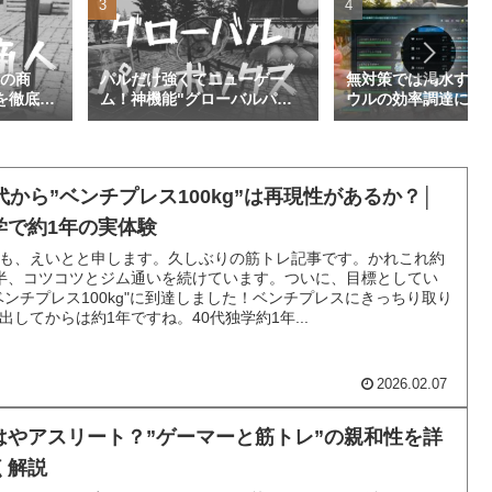
説の商
パルだけ強くてニューゲー
無対策では渇水する
を徹底解
ム！神機能"グローバルパル
ウルの効率調達につ
ボックス"を解説│パルワール
ルワールド
ド
0代から”ベンチプレス100kg”は再現性があるか？│
学で約1年の実体験
も、えいとと申します。久しぶりの筋トレ記事です。かれこれ約
半、コツコツとジム通いを続けています。ついに、目標としてい
ベンチプレス100kg"に到達しました！ベンチプレスにきっちり取り
出してからは約1年ですね。40代独学約1年...
2026.02.07
はやアスリート？”ゲーマーと筋トレ”の親和性を詳
く解説