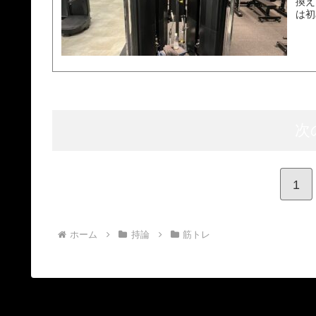
換え
は初
次
1
ホーム
持論
筋トレ