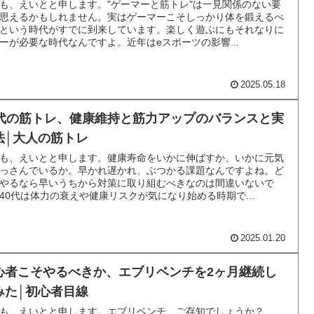
も、えいとと申します。"ゲーマーと筋トレ"は一見関係のない要
思えるかもしれません。実はゲーマーこそしっかり体を鍛えるべ
という時代がすでに到来しています。楽しく遊ぶにもそれなりに
ーが必要な時代なんですよ。近年はeスポーツの影響...
2025.05.18
0代の筋トレ、健康維持と筋力アップのバランスと実
法│大人の筋トレ
も、えいとと申します。健康寿命をいかに伸ばすか、いかに元気
っさんでいるか。早かれ遅かれ、ぶつかる課題なんですよね。ど
やるなら早いうちから対策に取り組むべきなのは間違いないで
40代は体力の衰えや健康リスクが気になり始める時期で...
2025.01.20
心者こそやるべきか、エブリベンチを2ヶ月継続し
みた│初心者目線
も、えいとと申します。エブリベンチ、ご存知でしょうか？