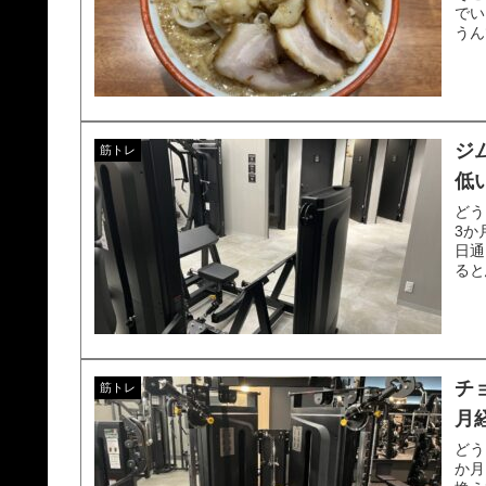
でい
うん
ジ
筋トレ
低
どう
3か
日通
ると
チ
筋トレ
月
どう
か月