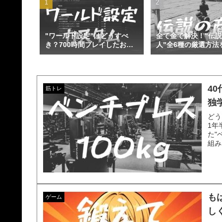
"ワールド設定"はどうすべ
全て金で解決！"伝
き？700時間プレイしたおす
人"全6種の厳選方法
すめカスタムを紹介│パルワ
説│パルワールド
ールド
4
筋トレ
独
どう
1年
た"
組み
も
ゲーム
し