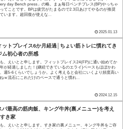
very day Bench press」の略。まぁ毎日ベンチプレス(BP)やっちゃ
ってことです。BPは疲労がたまるので2.3日あけてやるのが推奨
ています。超回復が使えな...
2025.01.13
ィットプレイス6か月経過│ちょい筋トレに慣れてき
ジム初心者の所感
も、えいとと申します。フィットプレイス24(FP)に通い始めてか
年が経過しました！(継続できているのエライ)ペースもほぼかわ
、週5-6くらいでしょうか。よく考えると会社にいくより頻度高い
ねｗ流石にこれだけのペースで通うと慣れ...
2024.12.15
スパ最高の筋肉飯、キング牛丼(裏メニュー)を考え
│すき家
も、えいとと申します。すき家の裏メニュー、キング牛丼をご存