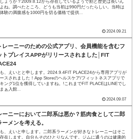
しょうか？2009.8.12から存在しているようで割と歴史は長いん
よね。調べたところ、どうも当初は990円だったらしい。当時は
体験の満腹感を1000円を切る価格で提供...
2024.09.21
トレーニーのための公式アプリ、会員機能を含むフ
ットプレイスAPPがリリースされました│FIT
ACE24
も、えいとと申します。2024.9.4FIT PLACE24から専用アプリが
ースされました！App Storeのヘルスケア/フィットネスアプリで
キング1位を獲得していますね。!これまでFIT PLACEはLINEでし
まぁ入館...
2024.09.07
レーニーにおいて二郎系は悪か？筋肉食として二郎
ラーメンを考える。
も、えいと申します。二郎系ラーメンが好きなトレーニーはそこ
存在します。自分もそのひとりなんです。ジムに通うのは健康的