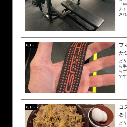
「e
え！
され
フ
筋トレ
た
どう
ら半
らず
です
コ
筋トレ
る
どう