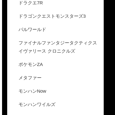
ドラクエ7R
ドラゴンクエストモンスターズ3
、パルソ
個体値100厳選パルの作り
いて│パ
方！戦闘用最強パル育成法│
パルワールド
パルワールド
ファイナルファンタジータクティクス
イヴァリース クロニクルズ
ポケモンZA
メタファー
モンハンNow
モンハンワイルズ