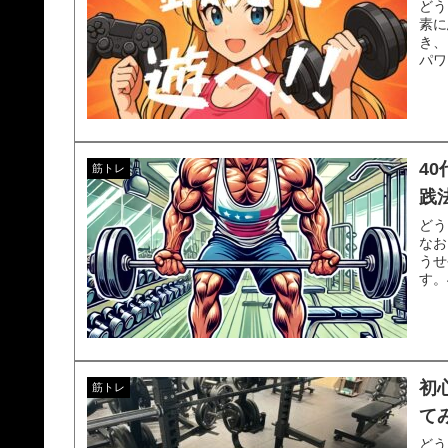
どう
素に
き、
パワ
4
筋トレ
践
どう
なお
うせ
す。
初
筋トレ
て
どう