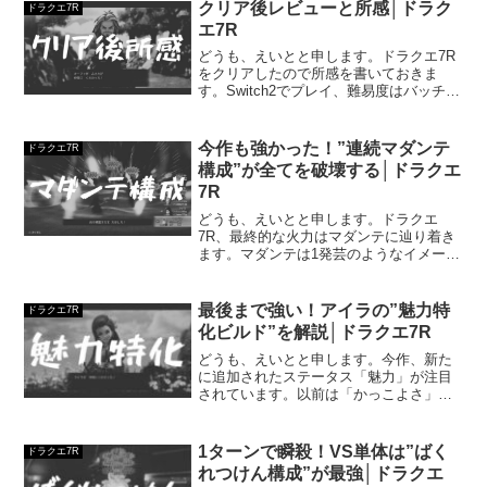
クリア後レビューと所感│ドラク
ドラクエ7R
エ7R
どうも、えいとと申します。ドラクエ7R
をクリアしたので所感を書いておきま
す。Switch2でプレイ、難易度はバッチリ
冒険、DLCまでやって72時間でした。▶
公式HPはこちらタイトルドラクエ7R発売
日2026.2.5メタスコア83個人レビュー...
今作も強かった！”連続マダンテ
ドラクエ7R
構成”が全てを破壊する│ドラクエ
7R
どうも、えいとと申します。ドラクエ
7R、最終的な火力はマダンテに辿り着き
ます。マダンテは1発芸のようなイメージ
がありますが全く逆。再現性が高く、エ
ンドコンテンツでド安定なんですよ。準
備さえしっかりすれば…ですが。内容を
最後まで強い！アイラの”魅力特
ドラクエ7R
まとめておきますので参...
化ビルド”を解説│ドラクエ7R
どうも、えいとと申します。今作、新た
に追加されたステータス「魅力」が注目
されています。以前は「かっこよさ」で
したね。一部イベント用に必要となって
いましたが実用性はなし。ほぼ死にステ
とされていました。魅力へ変更と共に仕
1ターンで瞬殺！VS単体は”ばく
ドラクエ7R
様も変化し、戦闘に影響す...
れつけん構成”が最強│ドラクエ