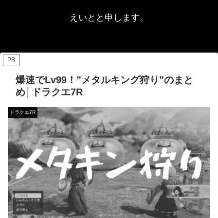
えいとと申します。
PR
爆速でLv99！”メタルキング狩り”のまと
め│ドラクエ7R
ドラクエ7R