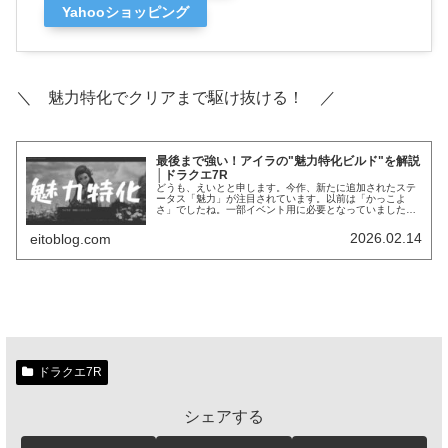
Yahooショッピング
＼ 魅力特化でクリアまで駆け抜ける！ ／
最後まで強い！アイラの"魅力特化ビルド"を解説
│ドラクエ7R
どうも、えいとと申します。今作、新たに追加されたステ
ータス「魅力」が注目されています。以前は「かっこよ
さ」でしたね。一部イベント用に必要となっていましたが
実用性はなし。ほぼ死にステとされていました。魅力へ変
更と共に仕様も変化し、戦闘に影響す...
2026.02.14
eitoblog.com
ドラクエ7R
シェアする