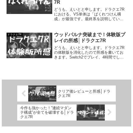
7R
どうも、えいとと申します。ドラクエ7R
における、VS単体は「ばくれつけん構
成」が最強です。最終系を説明していき
ますが、未完成のストーリー中でも十分
強い。オードソックスなので再現性も高
く、転職直後から狙っていけます。(火力
ウッドパルナ突破まで！体験版プ
ドラクエ7R
は落ちますけどね)今...
レイの所感│ドラクエ7R
どうも、えいとと申します。ドラクエ7R
の体験版を消化したので所感を書いてお
きます。Switch2でプレイ、4時間でし
た。▶公式HPはこちら発売日：2026年2
月5日ドラクエ7R 体験版の所感2000年に
発売されたドラクエ7のリメイクです
ね。...
クリア後レビューと所感│ドラ
クエ7R
今作も強かった！”連続マダン
テ構成”が全てを破壊する│ドラ
クエ7R