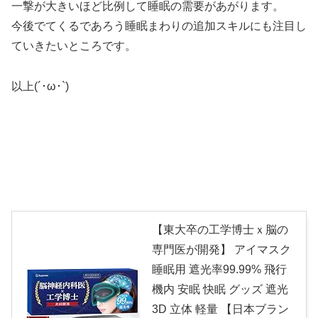
一撃が大きいほど比例して睡眠の需要があがります。
今後でてくるであろう睡眠まわりの追加スキルにも注目し
ていきたいところです。
以上(´･ω･`)
【東大卒の工学博士ｘ脳の
専門医が開発】 アイマスク
睡眠用 遮光率99.99% 飛行
機内 安眠 快眠 グッズ 遮光
3D 立体 軽量 【日本ブラン