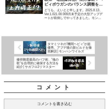
ビィボウガンのバランス調整を検
証│モンハンワイルズ
どうも、えいとと申します。2025.8.13、
Ver.1.021.00.009月末予定の大型アップデ
ートが前倒しでやってきました。モンハ
ンワイルズも気合が入ってきましたね！
今回はバランス調整が含まれており、ヘ
ビィボウガンも対象となっています...
タマミツネの”機関ヘビィ”が超
優秀、アプデ後の新ビルドを徹
底解説│モンハンワイルズ
修得難度最高のバフ術、”魂の
歌”を合理的に確保する方法を
紹介│サガフロ2リマスター
コメント
コメントを書き込む