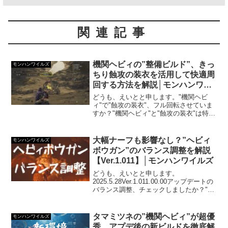
関連記事
機関ヘビィの”整備ビルド”、きっ
モンハンワイルズ
ちり蝕攻の装衣を活用して快適周
回する方法を解説│モンハンワイ
ルズ
どうも、えいとと申します。"機関ヘビ
ィ"で"蝕攻の装衣"、フル回転させていま
すか？"機関ヘビィ"と"蝕攻の装衣"は特に
相性がいいんですよ。間違いなく強いこ
とはわかる、でもクールタイム10分が引
っかかり、周回運用が難しい…そんな問
大幅ナーフも影響なし？”ヘビィ
モンハンワイルズ
題が出てくる...
ボウガン”のバランス調整を解説
【Ver.1.011】│モンハンワイルズ
どうも、えいとと申します。
2025.5.28Ver.1.011.00.00アップデートの
バランス調整、チェックしましたか？"ヘ
ビィボウガンの大幅ナーフ"といった情報
が含まれています。先日、騎乗ヘビィが
潰されたばかりですが連続できますね…
タマミツネの”機関ヘビィ”が超優
モンハンワイルズ
ただ...
秀、アプデ後の新ビルドを徹底解