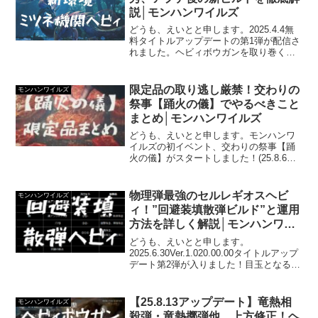
説│モンハンワイルズ
どうも、えいとと申します。2025.4.4無
料タイトルアップデートの第1弾が配信さ
れました。ヘビィボウガンを取り巻く環
境がかわり、ビルド更新の必要がでてい
ます。装備の追加、仕様変更の影響で最
適解は変化しますからね。ヘビィにおい
限定品の取り逃し厳禁！交わりの
モンハンワイルズ
て「今、何が強...
祭事【踊火の儀】でやるべきこと
まとめ│モンハンワイルズ
どうも、えいとと申します。モンハンワ
イルズの初イベント、交わりの祭事【踊
火の儀】がスタートしました！(25.8.6ま
で)いわゆる夏イベってやつですね。いく
つか要素がありますが限定品は押さえて
おきたいです。同時実装の歴戦王ウズト
物理弾最強のセルレギオスヘビ
モンハンワイルズ
ゥナも気になり...
ィ！”回避装填散弾ビルド”と運用
方法を詳しく解説│モンハンワイ
ルズ
どうも、えいとと申します。
2025.6.30Ver.1.020.00.00タイトルアップ
デート第2弾が入りました！目玉となる追
加モンスターの1体が"セルレギオス"セル
レギオス素材から生産できるヘビィが、
鬼のように強い！と話題になっていま
【25.8.13アップデート】竜熱相
モンハンワイルズ
す。...
殺弾・竜熱擲弾他、上方修正！ヘ