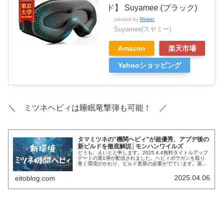
ド】 Suyamee (ブラック)
created by
Rinker
Suyamee(スヤミー)
Amazon
楽天市場
Yahooショッピング
＼ ミツネヘビィは睡眠竜撃弾も可能！ ／
タマミツネの"機関ヘビィ"が超優秀、アプデ後の
新ビルドを徹底解説│モンハンワイルズ
どうも、えいとと申します。2025.4.4無料タイトルアップ
デートの第1弾が配信されました。ヘビィボウガンを取り
巻く環境がかわり、ビルド更新の必要がでています。装備
の追加、仕様変更の影響で最適解は変化しますからね。ヘ
ビィにおいて「今、何が強...
2025.04.06
eitoblog.com